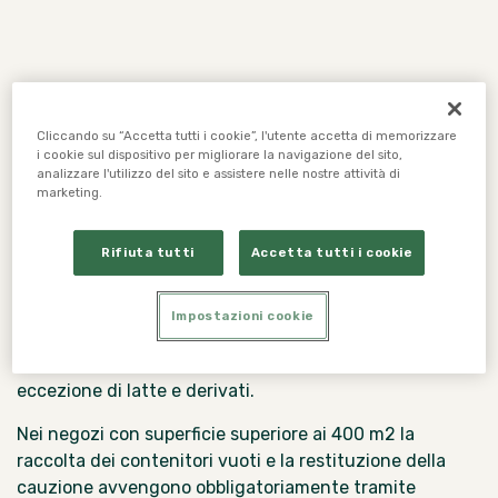
Il Sistema di deposito cauzionale dell’Ungheria, partito il
1° gennaio 2024, è entrato a pieno regime il 1° luglio
Cliccando su “Accetta tutti i cookie”, l'utente accetta di memorizzare
i cookie sul dispositivo per migliorare la navigazione del sito,
scorso dopo un periodo di transizione di sei mesi in cui
analizzare l'utilizzo del sito e assistere nelle nostre attività di
è stato ancora possibile commercializzare bevande in
marketing.
contenitori non coperti dal deposito.
Rifiuta tutti
Accetta tutti i cookie
Come anticipato in un nostro precedente
articolo
, il
DRS ungherese include contenitori per bevande in
metallo, plastica e vetro di dimensioni da 0,1 a 3 litri, ai
Impostazioni cookie
quali è applicata una cauzione di 50 HUF (circa 13
centesimi di euro) ed include tutti i tipi di bevande, ad
eccezione di latte e derivati.
Nei negozi con superficie superiore ai 400 m2 la
raccolta dei contenitori vuoti e la restituzione della
cauzione avvengono obbligatoriamente tramite