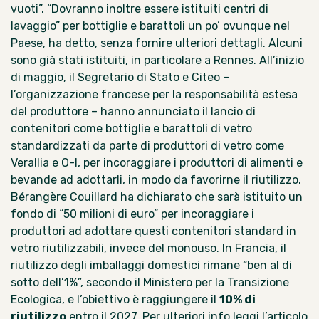
vuoti”. “Dovranno inoltre essere istituiti centri di
lavaggio” per bottiglie e barattoli un po’ ovunque nel
Paese, ha detto, senza fornire ulteriori dettagli. Alcuni
sono già stati istituiti, in particolare a Rennes. All’inizio
di maggio, il Segretario di Stato e
Citeo
–
l’organizzazione francese per la responsabilità estesa
del produttore – hanno annunciato il lancio di
contenitori come bottiglie e barattoli di vetro
standardizzati da parte di produttori di vetro come
Verallia e O-I, per incoraggiare i produttori di alimenti e
bevande ad adottarli, in modo da favorirne il riutilizzo.
Bérangère Couillard ha dichiarato che sarà istituito un
fondo di “50 milioni di euro” per incoraggiare i
produttori ad adottare questi contenitori standard in
vetro riutilizzabili, invece del monouso. In Francia, il
riutilizzo degli imballaggi domestici rimane “ben al di
sotto dell’1%”, secondo il Ministero per la Transizione
Ecologica, e l’obiettivo è raggiungere il
10% di
riutilizzo
entro il 2027. Per ulteriori info
leggi l’articolo