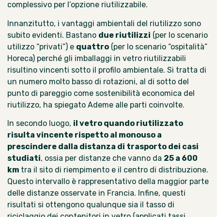
complessivo per l’opzione riutilizzabile.
Innanzitutto, i vantaggi ambientali del riutilizzo sono
subito evidenti. Bastano
due riutilizzi
(per lo scenario
utilizzo “privati”) e
quattro
(per lo scenario “ospitalità”
Horeca) perché gli imballaggi in vetro riutilizzabili
risultino vincenti sotto il profilo ambientale. Si tratta di
un numero molto basso di rotazioni, al di sotto del
punto di pareggio come sostenibilità economica del
riutilizzo, ha spiegato Ademe alle parti coinvolte.
In secondo luogo,
il vetro quando riutilizzato
risulta vincente rispetto al monouso a
prescindere dalla distanza di trasporto dei casi
studiati
, ossia per distanze che vanno da
25 a 600
km
tra il sito di riempimento e il centro di distribuzione.
Questo intervallo è rappresentativo della maggior parte
delle distanze osservate in Francia. Infine, questi
risultati si ottengono qualunque sia il tasso di
riciclaggio dei contenitori in vetro (applicati tassi