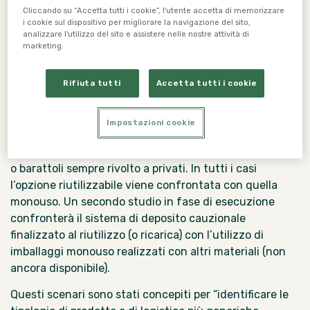
Analizzati cinque scenari
Cliccando su “Accetta tutti i cookie”, l'utente accetta di memorizzare
i cookie sul dispositivo per migliorare la navigazione del sito,
analizzare l'utilizzo del sito e assistere nelle nostre attività di
Concretamente, lo studio valuta cinque scenari di
marketing.
riutilizzo al 2025 per gli
imballaggi in vetro
di cui
quattro riguardano le bottiglie
che hanno target e
Rifiuta tutti
Accetta tutti i cookie
organizzazione logistica differenti. Tre scenari
prendono in esame il
consumo dei privati
,
uno
quello del settore Horeca
(caffè, hotel e ristoranti) e
Impostazioni cookie
il quinto invece riguarda il
consumo di conserve
alimentari o di prodotti lattiero-caseari
in flaconi
o barattoli sempre rivolto a privati. In tutti i casi
l’opzione riutilizzabile viene confrontata
con quella
monouso. Un secondo studio in fase di esecuzione
confronterà il sistema di deposito cauzionale
finalizzato al riutilizzo (o ricarica) con l’utilizzo di
imballaggi monouso realizzati con altri materiali (non
ancora disponibile).
Questi scenari sono stati concepiti per “identificare le