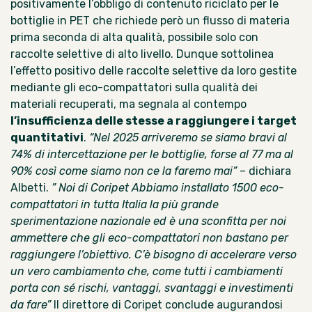
positivamente l’obbligo di contenuto riciclato per le
bottiglie in PET che richiede però un flusso di materia
prima seconda di alta qualità, possibile solo con
raccolte selettive di alto livello. Dunque sottolinea
l’effetto positivo delle raccolte selettive da loro gestite
mediante gli eco-compattatori sulla qualità dei
materiali recuperati, ma segnala al contempo
l’insufficienza delle stesse a raggiungere i target
quantitativi
.
“Nel 2025 arriveremo se siamo bravi al
74% di intercettazione per le bottiglie, forse al 77 ma al
90% così come siamo non ce la faremo mai”
– dichiara
Albetti.
” Noi di Coripet Abbiamo installato 1500 eco-
compattatori in tutta Italia la più grande
sperimentazione nazionale ed è una sconfitta per noi
ammettere che gli eco-compattatori non bastano per
raggiungere l’obiettivo. C’è bisogno di accelerare verso
un vero cambiamento che, come tutti i cambiamenti
porta con sé rischi, vantaggi, svantaggi e investimenti
da fare”
Il direttore di Coripet conclude augurandosi