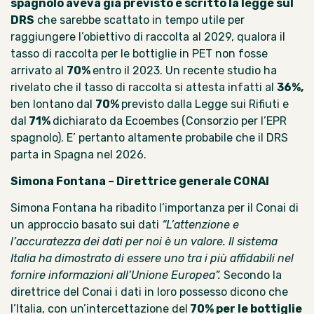
spagnolo
aveva già previsto e scritto la legge
sul
DRS
che sarebbe scattato in tempo utile per
raggiungere l’obiettivo di raccolta al 2029, qualora il
tasso di raccolta per le bottiglie in PET
non fosse
arrivato al
70%
entro il 2023
. Un
recente studio ha
rivelato
che il tasso di raccolta si attesta infatti al
36%,
ben lontano dal
70%
previsto dalla Legge sui Rifiuti e
dal
71%
dichiarato da
Ecoembes
(Consorzio per l’EPR
spagnolo). E’ pertanto altamente probabile che il DRS
parta in Spagna nel 2026.
Simona Fontana – Direttrice generale CONAI
Simona Fontana ha ribadito l’importanza per il Conai di
un approccio basato sui dati
“L’attenzione e
l’accuratezza dei dati per noi è un valore. Il sistema
Italia ha dimostrato di essere uno tra i più affidabili nel
fornire informazioni all’Unione Europea”.
Secondo la
direttrice del Conai i dati in loro possesso dicono che
l’Italia, con un’intercettazione del
70% per le bottiglie