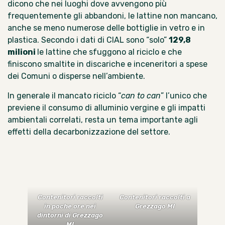
dicono che nei luoghi dove avvengono più
frequentemente gli abbandoni, le lattine non mancano,
anche se meno numerose delle bottiglie in vetro e in
plastica. Secondo i dati di CIAL sono “solo”
129,8
milioni
le lattine che sfuggono al riciclo e che
finiscono smaltite in discariche e inceneritori a spese
dei Comuni o disperse nell’ambiente.
In generale il mancato riciclo “
can to can
” l’unico che
previene il consumo di alluminio vergine e gli impatti
ambientali correlati, resta un tema importante agli
effetti della
decarbonizzazione del settore
.
Contenitori raccolti
Contenitori
raccolti a
in poche ore
nei
Grezzago MI
dintorni di Grezzago
MI