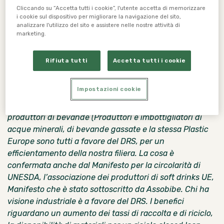
Cliccando su “Accetta tutti i cookie”, l'utente accetta di memorizzare
il cerchio: alla scoperta del sistema di deposito
i cookie sul dispositivo per migliorare la navigazione del sito,
slovacco
(prodotto dalla
Campagna “A Buon Rendere”
)
analizzare l'utilizzo del sito e assistere nelle nostre attività di
è intervenuto Enzo Favoino, suo responsabile
marketing.
scientifico che ha esordito dicendo che il deposito
cauzionale è oramai la
regola a livello europeo
,
Rifiuta tutti
Accetta tutti i cookie
perchè fornisce una risposta efficace ai target europei
di intercettazione degli imballaggi per bevande che
Impostazioni cookie
non sono stati
mai stati raggiunti a livello mondiale
senza un DRS
. “
A livello europeo i network di
produttori di bevande (Produttori e imbottigliatori di
acque minerali, di bevande gassate e la stessa Plastic
Europe sono tutti a favore del DRS, per un
efficientamento della nostra filiera. La cosa è
confermata anche dal Manifesto per la circolarità di
UNESDA, l’associazione dei produttori di soft drinks UE,
Manifesto che è stato
sottoscritto da Assobibe
. Chi ha
visione industriale è a favore del DRS. I benefici
riguardano un aumento dei tassi di raccolta e di riciclo,