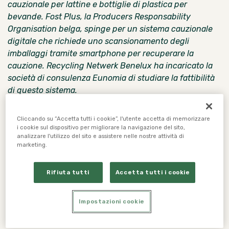
cauzionale per lattine e bottiglie di plastica per
bevande. Fost Plus, la Producers Responsability
Organisation belga, spinge per un sistema cauzionale
digitale che richiede uno scansionamento degli
imballaggi tramite smartphone per recuperare la
cauzione. Recycling Netwerk Benelux ha incaricato la
società di consulenza Eunomia di studiare la fattibilità
di questo sistema.
Dallo studio emerge che si tratta di un sistema che
Cliccando su “Accetta tutti i cookie”, l'utente accetta di memorizzare
presenta molte criticità che non potranno essere risolte
i cookie sul dispositivo per migliorare la navigazione del sito,
da qui al 2025.
analizzare l'utilizzo del sito e assistere nelle nostre attività di
marketing.
Segue il
Comunicato Stampa
di
Recycling Netwerk
Benelux
– Partner della Campagna “A Buon Rendere”
Rifiuta tutti
Accetta tutti i cookie
Tutte e tre le regioni del Belgio hanno dichiarato di
voler introdurre un sistema di deposito cauzionale
Impostazioni cookie
entro il 2025. Ma mentre
la Vallonia
e Bruxelles
privilegiano un sistema di deposito tradizionale con