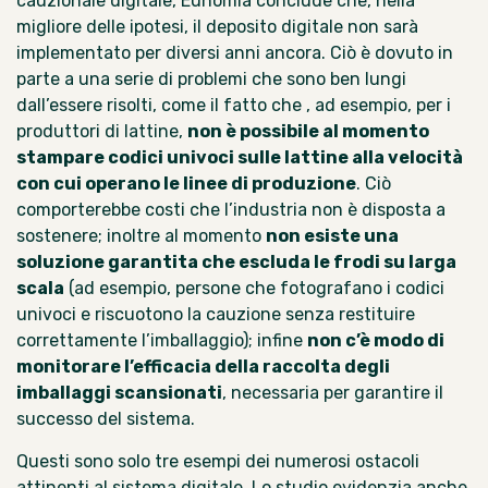
cauzionale digitale, Eunomia conclude che, nella
migliore delle ipotesi, il deposito digitale non sarà
implementato per diversi anni ancora. Ciò è dovuto in
parte a una serie di problemi che sono ben lungi
dall’essere risolti, come il fatto che , ad esempio, per i
produttori di lattine,
non è possibile al momento
stampare codici univoci sulle lattine alla velocità
con cui operano le linee di produzione
. Ciò
comporterebbe costi che l’industria non è disposta a
sostenere; inoltre al momento
non esiste una
soluzione garantita che escluda le frodi su larga
scala
(ad esempio, persone che fotografano i codici
univoci e riscuotono la cauzione senza restituire
correttamente l’imballaggio); infine
non c’è modo di
monitorare l’efficacia della raccolta degli
imballaggi scansionati
, necessaria per garantire il
successo del sistema.
Questi sono solo tre esempi dei numerosi ostacoli
attinenti al sistema digitale. Lo studio evidenzia anche