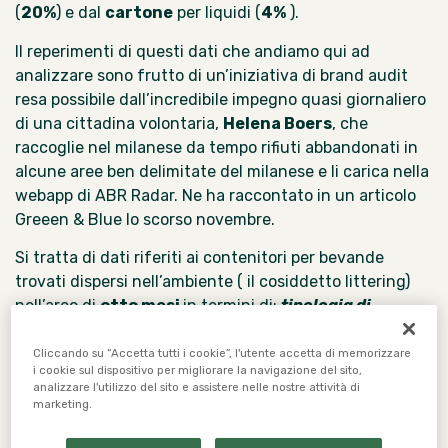
(
20%
) e dal
cartone
per liquidi (
4%
).
Il reperimenti di questi dati che andiamo qui ad
analizzare sono frutto di un’iniziativa di brand audit
resa possibile dall’incredibile impegno quasi giornaliero
di una cittadina volontaria,
Helena Boers
, che
raccoglie nel milanese da tempo rifiuti abbandonati in
alcune aree ben delimitate del milanese e li carica nella
webapp di
ABR Radar
. Ne ha raccontato
in un articolo
Greeen & Blue
lo scorso novembre.
Si tratta di dati riferiti ai contenitori per bevande
trovati dispersi nell’ambiente ( il cosiddetto littering)
nell’arco di
otto mesi
in termini di:
tipologia di
contenitore, di materiale, di bevanda e di marchio
che offrono uno spaccato sul fenomeno del littering,
Cliccando su “Accetta tutti i cookie”, l'utente accetta di memorizzare
i cookie sul dispositivo per migliorare la navigazione del sito,
purtroppo in crescita.
analizzare l'utilizzo del sito e assistere nelle nostre attività di
marketing.
Lo confermano anche i risultati dell’iniziativa annuale
Spiagge e Fondali Puliti 2025
di Legambiente, che ha