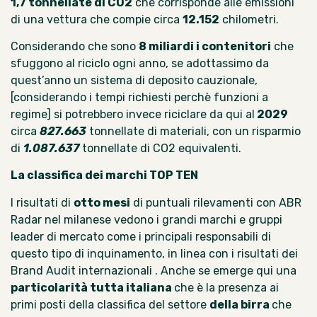
1,7 tonnellate di CO2
che corrisponde alle emissioni
di una vettura che compie circa
12.152
chilometri.
Considerando che sono
8 miliardi i contenitori
che
sfuggono al
riciclo ogni anno
, se adottassimo da
quest’anno un sistema di deposito cauzionale,
[considerando i tempi richiesti perchè funzioni a
regime] si potrebbero invece riciclare da qui al
2029
circa
827.663
tonnellate di materiali, con un risparmio
di
1.087.637
tonnellate di CO2 equivalenti.
La classifica dei marchi TOP TEN
I risultati di
otto mesi
di puntuali rilevamenti con
ABR
Radar
nel milanese vedono
i grandi marchi e gruppi
leader di mercato
come i principali responsabili di
questo tipo di inquinamento, in linea con i risultati dei
Brand Audit internazionali
. Anche se emerge qui una
particolarità tutta italiana
che è la presenza ai
primi posti della classifica del settore
della birra
che