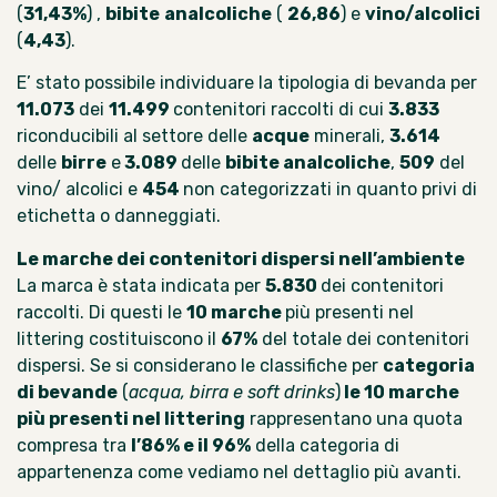
(
31,43%
) ,
bibite
analcoliche
(
26,86
) e
vino/alcolici
(
4,43
).
E’ stato possibile individuare la tipologia di bevanda per
11.073
dei
11.499
contenitori raccolti di cui
3.833
riconducibili al settore delle
acque
minerali,
3.614
delle
birre
e
3.089
delle
bibite analcoliche
,
509
del
vino/ alcolici e
454
non categorizzati in quanto privi di
etichetta o danneggiati.
Le marche dei contenitori dispersi nell’ambiente
La marca è stata indicata per
5.830
dei contenitori
raccolti. Di questi le
10 marche
più presenti nel
littering costituiscono il
67%
del totale dei contenitori
dispersi. Se si considerano le classifiche per
categoria
di bevande
(
acqua, birra e soft drinks
)
le 10 marche
più presenti nel littering
rappresentano una quota
compresa tra
l’86% e il 96%
della categoria di
appartenenza come vediamo nel dettaglio più avanti.