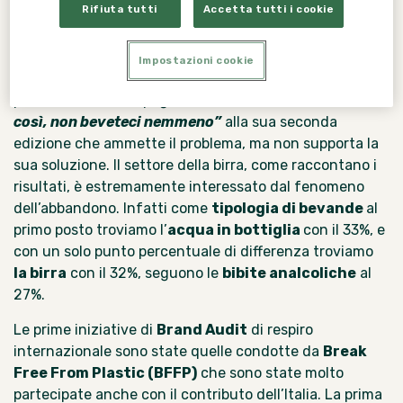
Rifiuta tutti
Accetta tutti i cookie
registrato
un preoccupante peggioramento del
“grado di pulizia”
delle spiagge rispetto all’edizione
del 2024 che coinvolge anche i contenitori per
Impostazioni cookie
bevande. Un indizio sull’escalation del problema è la
partenza della
campagna di Ichnusa
,
“Se deve finire
così, non beveteci nemmeno”
alla sua seconda
edizione che ammette il problema, ma non supporta la
sua soluzione. Il settore della birra, come raccontano i
risultati, è estremamente interessato dal fenomeno
dell’abbandono. Infatti come
tipologia di bevande
al
primo posto troviamo l’
acqua in bottiglia
con il 33%, e
con un solo punto percentuale di differenza troviamo
la birra
con il 32%, seguono le
bibite analcoliche
al
27%.
Le prime iniziative
di
Brand Audit
di respiro
internazionale sono state quelle condotte da
Break
Free From Plastic (BFFP)
che sono state molto
partecipate anche con il contributo dell’Italia. La prima