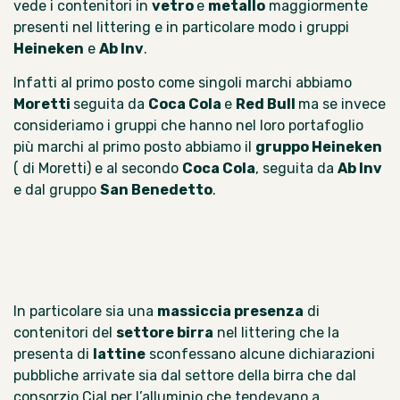
vede i contenitori in
vetro
e
metallo
maggiormente
presenti nel littering e in particolare modo i gruppi
Heineken
e
Ab Inv
.
Infatti al primo posto come singoli marchi abbiamo
Moretti
seguita da
Coca Cola
e
Red Bull
ma se invece
consideriamo i gruppi che hanno nel loro portafoglio
più marchi al primo posto abbiamo il
gruppo Heineken
( di Moretti) e al secondo
Coca Cola
, seguita da
Ab Inv
e dal gruppo
San Benedetto
.
In particolare sia una
massiccia presenza
di
contenitori del
settore birra
nel littering che la
presenta di
lattine
sconfessano alcune dichiarazioni
pubbliche arrivate sia dal settore della birra che dal
consorzio Cial per l’alluminio che tendevano a